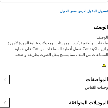
يل الدخول لعرض سعر العميل
لوصف
وصف:
قات، وأطقم تركيب، ومهايئات، ومحولات عالية الجودة لأجهزة
راديو ماكينة Cat. تعمل أغطية السماعات من Cat على حماية
ماعات من التلف مما يسمح بنقل الصوت بطريقة واضحة.
مات:
 فتحات تركيب- 82 x 82 مم (3,23 × 3,23 بوصات)
مواصفات
دات القياس
طبيقات:
تُستخدم أغطية السماعات من Cat على سماعات الراديو في محطة
شغل الخاصة بمعدات الخدمة الشاقة. ارجع إلى دليل المالك الخاص
موديلات المتوافقة
واصل مع وكيل Cat المحلي لمعرفة المزيد من المعلومات.