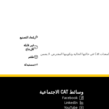
مُعاد التصنيع
غير قابلة
للإرجاع
قد تؤدي أي تغييرات في ضبط الشركة المصنعة إلى عدم ملاءمة المنتج لمعدات Cat لديك. يرجى استشارة وكيل Cat لديك قبل الشراء للتأكد من أن هذه القطعة مناسبة لمعدات Cat في حالتها الحالية وتكوينها المفترض. لا يضمن
طقم
مستبدلة
وسائط CAT الاجتماعية
Facebook
LinkedIn
YouTube