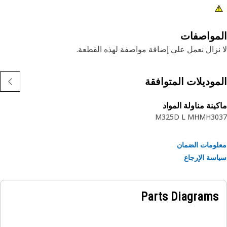
مواصفات
نزال نعمل على إضافة مواصفة لهذه القطعة.
موديلات المتوافقة
ينة مناولة المواد
M325D L MH
MH30
ومات الضمان
سة الإرجاع
Parts Diagrams