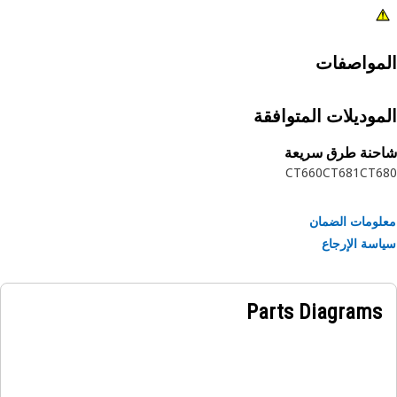
مواصفات
موديلات المتوافقة
حنة طرق سريعة
CT660
CT681
CT6
ومات الضمان
سة الإرجاع
Parts Diagrams