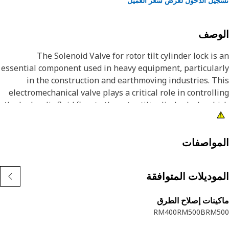
يل الدخول لعرض سعر العميل
لوصف
The Solenoid Valve for rotor tilt cylinder lock is
essential component used in heavy equipment, particula
in the construction and earthmoving industries. T
electromechanical valve plays a critical role in controll
the hydraulic fluid flow to the rotor tilt cylinder lock, wh
is responsible for securing and stabilizing the rotor
turntable of machinery, such as excavators, cranes, 
material handle
مواصفات
Attribut
موديلات المتوافقة
ينات إصلاح الطرق
RM400
RM500B
RM5
Applicatio