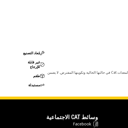
مُعاد التصنيع
غير قابلة
للإرجاع
قد تؤدي أي تغييرات في ضبط الشركة المصنعة إلى عدم ملاءمة المنتج لمعدات Cat لديك. يرجى استشارة وكيل Cat لديك قبل الشراء للتأكد من أن هذه القطعة مناسبة لمعدات Cat في حالتها الحالية وتكوينها المفترض. لا يضمن
طقم
مستبدلة
وسائط CAT الاجتماعية
Facebook