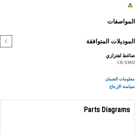
مواصفات
موديلات المتوافقة
غط اهتزازي
CB-53
ومات الضمان
سة الإرجاع
Parts Diagrams