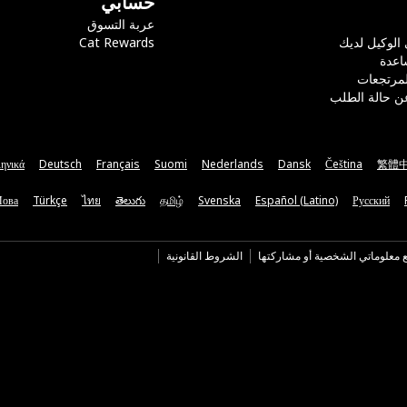
حسابي
عربة التسوق
 الوكيل لديك
Cat Rewards
اعدة
لمرتجعات
ن حالة الطلب
ηνικά
Deutsch
Français
Suomi
Nederlands
Dansk
Čeština
繁體
Мова
Türkçe
ไทย
తెలుగు
தமிழ்
Svenska
Español (Latino)
Русский
ع معلوماتي الشخصية أو مشاركتها
الشروط القانونية