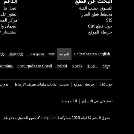
البحث عن قطع
الدعم
التسوق حسب الفئة
اتصل بنا
مخطط قطع الغيار
العثور على
SIS
مركز المس
حول قطع Cat
الضمان وا
خريطة الموقع
استفسار ع
United States English
العربية
বাংলা
Български
简体中文
中文
Română
Português Do Brasil
Polski
Norsk
한국어
ಕನ್ನಡ
حول Cat
خريطة الموقع
تحديث إعدادات ملفات تعريف الارتباط
عدم بي
تفضيلاتي في التسوُّق
الخصوصية
حقوق النشر © لعام 2026 مملوكة لـ Caterpillar. جميع الحقوق محفوظة