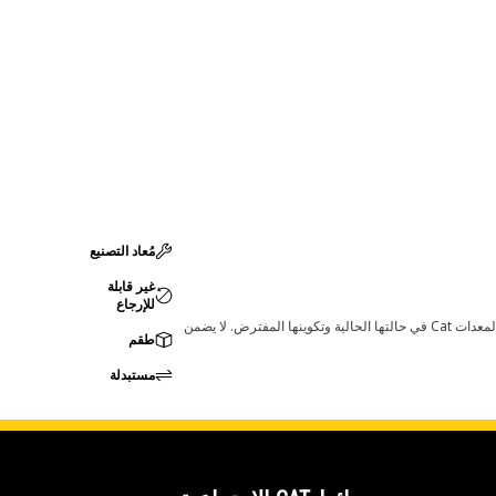
مُعاد التصنيع
غير قابلة
للإرجاع
قد تؤدي أي تغييرات في ضبط الشركة المصنعة إلى عدم ملاءمة المنتج لمعدات Cat لديك. يرجى استشارة وكيل Cat لديك قبل الشراء للتأكد من أن هذه القطعة مناسبة لمعدات Cat في حالتها الحالية وتكوينها المفترض. لا يضمن
طقم
مستبدلة