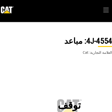
4J-45
: مباعد
امة التجارية: Cat
توقف