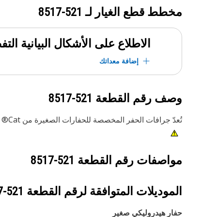
مخطط قطع الغيار لـ
521-8517
الاطلاع على الأشكال البيانية الت
إضافة معداتك
وصف رقم القطعة
521-8517
تُعدّ جرافات الحفر المخصصة للحفارات الصغيرة من Cat® مثالية لحفر خنادق المرافق، والحفر العام، والردم في الأراضي اللينة إلى المتوسطة.
مواصفات رقم القطعة
521-8517
الموديلات المتوافقة لرقم القطعة
521-8517
حفار هيدروليكي‬ صغير