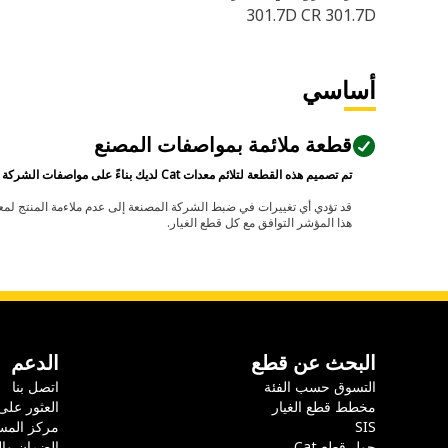
301.7D CR 301.7D
أساسي
قطعة ملائمة بمواصفات المصنع
تم تصميم هذه القطعة لتلائم معدات Cat لديك بناءً على مواصفات الشركة المصنعة.
هذا المؤشر التوافق مع كل قطع الغيار.
البحث عن قطع
الدعم
التسوق حسب الفئة
اتصل بنا
مخطط قطع الغيار
العثور على
SIS
مركز المس
حول قطع Cat
الضمان وا