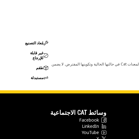
مُعاد التصنيع
غير قابلة
للإرجاع
قد تؤدي أي تغييرات في ضبط الشركة المصنعة إلى عدم ملاءمة المنتج لمعدات Cat لديك. يرجى استشارة وكيل Cat لديك قبل الشراء للتأكد من أن هذه القطعة مناسبة لمعدات Cat في حالتها الحالية وتكوينها المفترض. لا يضمن
طقم
مستبدلة
وسائط CAT الاجتماعية
Facebook
LinkedIn
YouTube
X