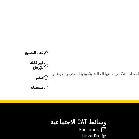
مُعاد التصنيع
غير قابلة
للإرجاع
قد تؤدي أي تغييرات في ضبط الشركة المصنعة إلى عدم ملاءمة المنتج لمعدات Cat لديك. يرجى استشارة وكيل Cat لديك قبل الشراء للتأكد من أن هذه القطعة مناسبة لمعدات Cat في حالتها الحالية وتكوينها المفترض. لا يضمن
طقم
مستبدلة
وسائط CAT الاجتماعية
Facebook
LinkedIn