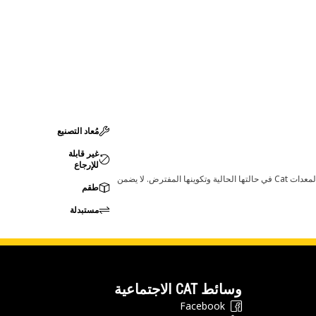
مُعاد التصنيع
غير قابلة
للإرجاع
قد تؤدي أي تغييرات في ضبط الشركة المصنعة إلى عدم ملاءمة المنتج لمعدات Cat لديك. يرجى استشارة وكيل Cat لديك قبل الشراء للتأكد من أن هذه القطعة مناسبة لمعدات Cat في حالتها الحالية وتكوينها المفترض. لا يضمن
طقم
مستبدلة
وسائط CAT الاجتماعية
Facebook