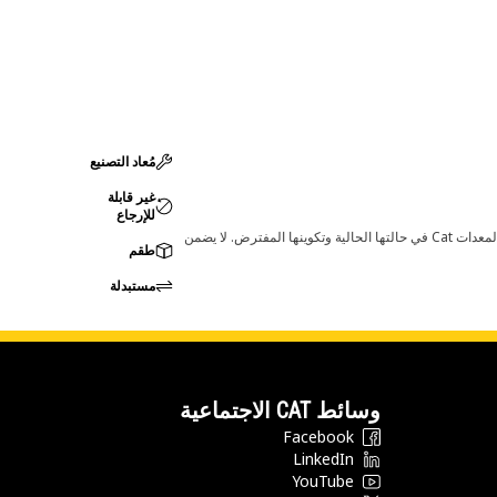
مُعاد التصنيع
غير قابلة
للإرجاع
قد تؤدي أي تغييرات في ضبط الشركة المصنعة إلى عدم ملاءمة المنتج لمعدات Cat لديك. يرجى استشارة وكيل Cat لديك قبل الشراء للتأكد من أن هذه القطعة مناسبة لمعدات Cat في حالتها الحالية وتكوينها المفترض. لا يضمن
طقم
مستبدلة
وسائط CAT الاجتماعية
Facebook
LinkedIn
YouTube