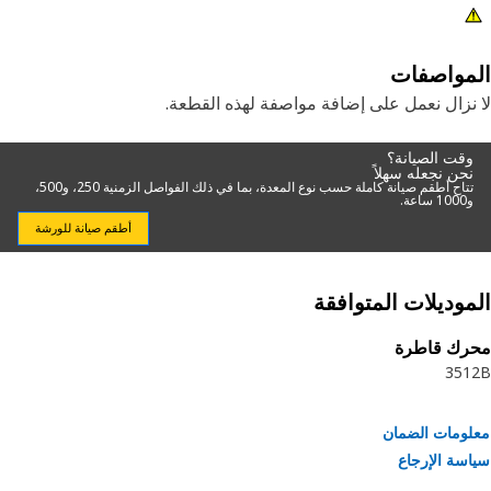
and or California ARB if required. See PELJ1301 
additional detai
مواصفات
نزال نعمل على إضافة مواصفة لهذه القطعة.
وقت الصيانة؟
نحن نجعله سهلاً
تتاح أطقم صيانة كاملة حسب نوع المعدة، بما في ذلك الفواصل الزمنية 250، و500،
و1000 ساعة.
أطقم صيانة للورشة
موديلات المتوافقة
رك قاطرة
351
ومات الضمان
سة الإرجاع