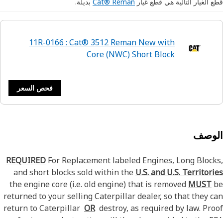
 الغيار التالية هي قطع غيار
Cat® Reman
بديلة.
11R-0166 : Cat® 3512 Reman New with
Core (NWC) Short Block
فحص السعر
لوصف
REQUIRED
For Replacement labeled Engines, Long Bloc
and short blocks sold within the
U.S. and U.S. Territor
the engine core (i.e. old engine) that is removed
MUST
returned to your selling Caterpillar dealer, so that they 
return to Caterpillar
OR
destroy, as required by law. Pr
of return or destruction will then be provided to the 