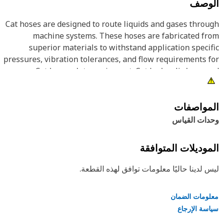
لوصف
Cat hoses are designed to route liquids and gases thro
machine systems. These hoses are fabricated f
superior materials to withstand application speci
pressures, vibration tolerances, and flow requirements 
Cat heavy-duty equipment. Cat hydraulic hose 
couplings are subjected to the most rigorous test
processes in the industry. Every Cat hose and coupl
combination is tested as a system to ensure a perfect 
مواصفات
that yields maximum safety and dependabili
دات القياس
موديلات المتوافقة
 لدينا حاليًا معلومات توافق لهذه القطعة.
ومات الضمان
سة الإرجاع