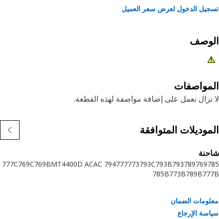
يل الدخول لعرض سعر العميل
لوصف
مواصفات
نزال نعمل على إضافة مواصفة لهذه القطعة.
موديلات المتوافقة
حنة
777C
769C
769B
MT4400D AC
794 AC
777
773
793C
793B
793
789
769
7
785B
773B
789B
77
ومات الضمان
سة الإرجاع