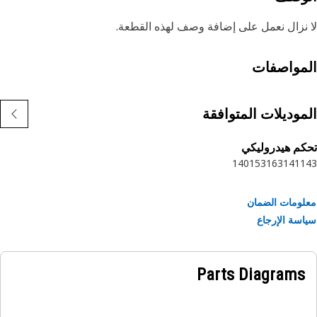
نزال نعمل على إضافة وصف لهذه القطعة.
مواصفات
موديلات المتوافقة
م هيدروليكي
140
153
163
141
1
ومات الضمان
سة الإرجاع
Parts Diagrams