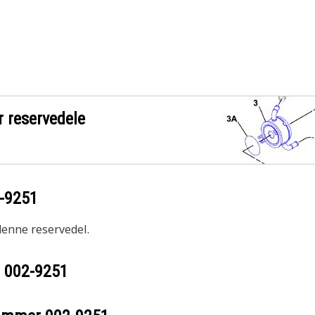
r reservedele
-9251
 denne reservedel.
r
002-9251