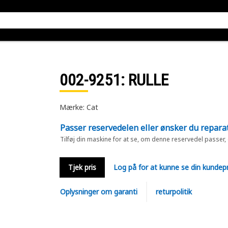
002-9251
: RULLE
Mærke: Cat
Passer reservedelen eller ønsker du repara
Tilføj din maskine for at se, om denne reservedel passer,
Tjek pris
Log på for at kunne se din kundepr
Oplysninger om garanti
returpolitik