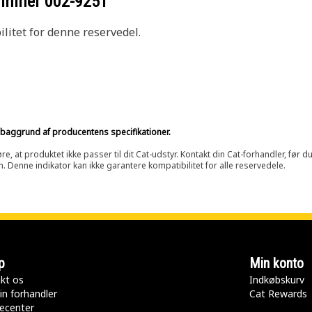
nummer
002-9251
litet for denne reservedel.
på baggrund af producentens specifikationer.
at produktet ikke passer til dit Cat-udstyr. Kontakt din Cat-forhandler, før du k
n. Denne indikator kan ikke garantere kompatibilitet for alle reservedele.
p
Min konto
kt os
Indkøbskurv
in forhandler
Cat Rewards
ecenter