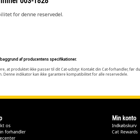
nummer
003-1828
litet for denne reservedel.
på baggrund af producentens specifikationer.
at produktet ikke passer til dit Cat-udstyr. Kontakt din Cat-forhandler, før du k
n. Denne indikator kan ikke garantere kompatibilitet for alle reservedele.
p
Min konto
kt os
Indkøbskurv
in forhandler
Cat Rewards
ecenter