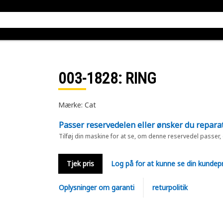
003-1828
: RING
Mærke: Cat
Passer reservedelen eller ønsker du repara
Tilføj din maskine for at se, om denne reservedel passer,
Tjek pris
Log på for at kunne se din kundepr
Oplysninger om garanti
returpolitik