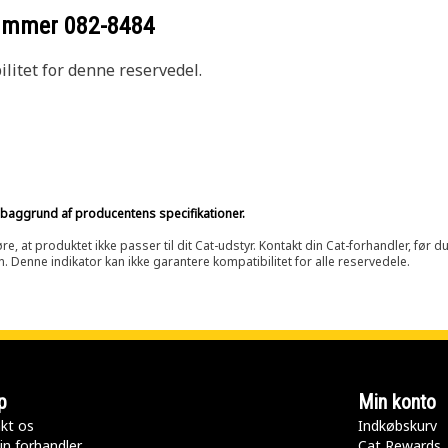
nummer
082-8484
litet for denne reservedel.
på baggrund af producentens specifikationer.
at produktet ikke passer til dit Cat-udstyr. Kontakt din Cat-forhandler, før du k
n. Denne indikator kan ikke garantere kompatibilitet for alle reservedele.
p
Min konto
kt os
Indkøbskurv
in forhandler
Cat Rewards