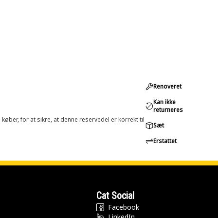
Renoveret
Kan ikke
returneres
øber, for at sikre, at denne reservedel er korrekt til
Sæt
Erstattet
Cat Social
Facebook
LinkedIn