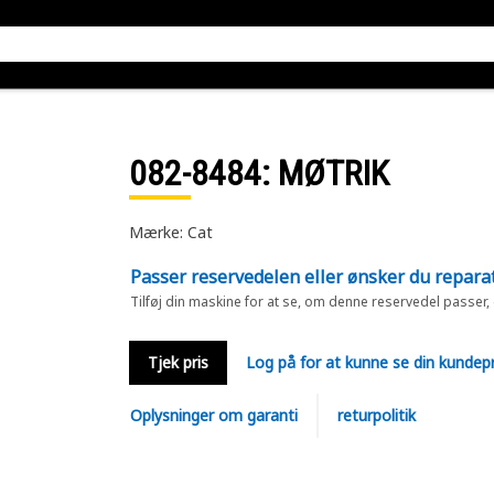
082-8484
: MØTRIK
Mærke: Cat
Passer reservedelen eller ønsker du repara
Tilføj din maskine for at se, om denne reservedel passer,
Tjek pris
Log på for at kunne se din kundepr
Oplysninger om garanti
returpolitik