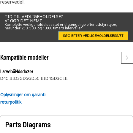
• Reduktion af risikoen for skader og opretholdelse af
reservedel.
ydeevnen.
• Designet til at modstå kravene i brændstofsystemet og
TID TIL VEDLIGEHOLDELSE?
VI GØR DET NEMT
miljøforholdene.
Komplette vedligeholdelsessæt er tilgængelige efter udstyrstype,
herunder 250, 500, og 1.000 timers intervaller.
Applikationer:
SØG EFTER VEDLIGEHOLDELSESSÆT
En brændstoffilterledningsskærm sikrer, at motoren
modtager rent og forureningsfrit brændstof, hvilket
Kompatible modeller
forhindrer skader og opretholder motorens og
brændstofsystemets effektivitet og levetid.
LarvebåNdsdozer
D4C III
D3G
D5G
D5C III
D4G
D3C III
Oplysninger om garanti
returpolitik
Parts Diagrams