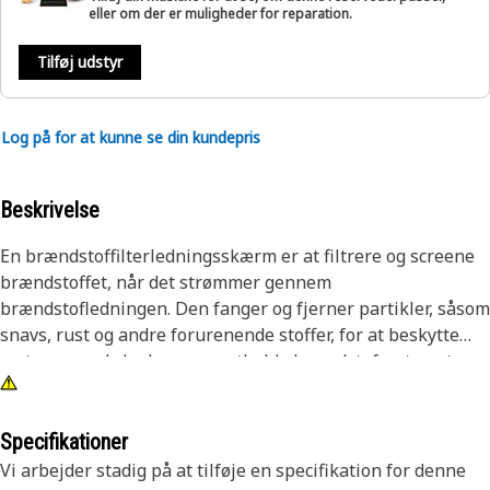
eller om der er muligheder for reparation.
Tilføj udstyr
Log på for at kunne se din kundepris
Beskrivelse
En brændstoffilterledningsskærm er at filtrere og screene
brændstoffet, når det strømmer gennem
brændstofledningen. Den fanger og fjerner partikler, såsom
snavs, rust og andre forurenende stoffer, for at beskytte
motoren mod skader og opretholde brændstofsystemets
effektivitet.
Egenskaber:
Specifikationer
• Forhindrer forurenende stoffer i at nå motoren.
Vi arbejder stadig på at tilføje en specifikation for denne