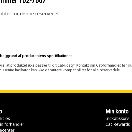
nummer
102-7667
litet for denne reservedel.
på baggrund af producentens specifikationer.
at produktet ikke passer til dit Cat-udstyr. Kontakt din Cat-forhandler, før du k
n. Denne indikator kan ikke garantere kompatibilitet for alle reservedele.
p
Min konto
kt os
Indkøbskurv
in forhandler
Cat Rewards
ecenter