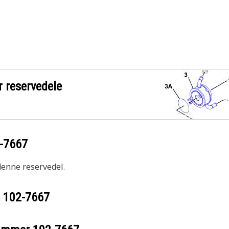
r reservedele
-7667
 denne reservedel.
r
102-7667