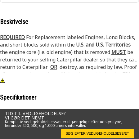
Beskrivelse
REQUIRED
For Replacement labeled Engines, Long Blocks,
and short blocks sold within the
U.S. and U.S. Territories
the engine core (i.e. old engine) that is removed
MUST
be
returned to your selling Caterpillar dealer, so that they can
return to Caterpillar
OR
destroy, as required by law. Proof
of return or destruction will then be provided to the EPA
and or California ARB if required. See PELJ1301 for
additional details.
Specifikationer
TID TIL VEDLIGEHOLDELSE?
VI GØR DET NEMT
Komplette vedligeholdelsessæt er tilgængelige efter udstyrstype,
herunder 250, 500, og 1.000 timers intervaller.
SØG EFTER VEDLIGEHOLDELSESSÆT