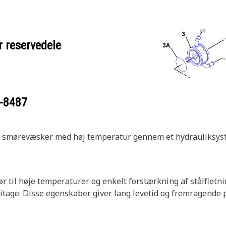
r reservedele
-8487
g smørevæsker med høj temperatur gennem et hydrauliksys
r til høje temperaturer og enkelt forstærkning af stålfletni
litage. Disse egenskaber giver lang levetid og fremragende 