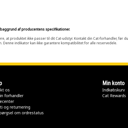
på baggrund af producentens specifikationer.
at produktet ikke passer til dit Cat-udstyr. Kontakt din Cat-forhandler, før du k
n. Denne indikator kan ikke garantere kompatibilitet for alle reservedele.
p
Min konto
kt os
Indkøbskurv
in forhandler
Cat Rewards
ecenter
ti og returnering
pørgsel om ordrestatus