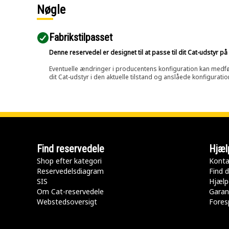
Nøgle
Fabrikstilpasset
Denne reservedel er designet til at passe til dit Cat-udstyr 
Eventuelle ændringer i producentens konfiguration kan medføre, 
dit Cat-udstyr i den aktuelle tilstand og anslåede konfiguratio
Find reservedele
Hjæl
Shop efter kategori
Konta
Reservedelsdiagram
Find d
SIS
Hjælp
Om Cat-reservedele
Garan
Webstedsoversigt
Fores