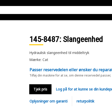
145-8487
: Slangeenhed
Hydraulisk slangeenhed til middeltryk
Mærke: Cat
Passer reservedelen eller ønsker du repara
Tilføj din maskine for at se, om denne reservedel passer,
Tjek pris
Log på for at kunne se din kundepr
Oplysninger om garanti
returpolitik