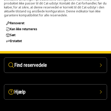
produktet ikke passer til dit Cat-udstyr. Kontakt din Cat-forhandler, før du
køber, for at sikre, at denne reservedel er korrekt til dit Cat-udstyr i den
aktuelle tilstand og anslåede konfiguration. Denne indikator kan ikke
garantere kompatibilitet for alle reservedele.
Renoveret
Kan ikke returneres
Sæt
Erstattet
Find reservedele
Hjælp