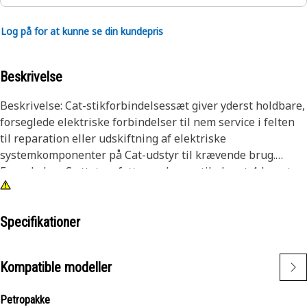
Log på for at kunne se din kundepris
Beskrivelse
Beskrivelse: Cat-stikforbindelsessæt giver yderst holdbare,
forseglede elektriske forbindelser til nem service i felten
til reparation eller udskiftning af elektriske
systemkomponenter på Cat-udstyr til krævende brug.
Egenskaber: Sættet omfatter en kompatibel sort 4-benet
nylonstikforbindelsesenhed og en grøn kilelåsAnvendelse:
Sættene bruges til at servicere eller udskifte
stikforbindelser. Se din instruktionsbog, eller kontakt din
Specifikationer
lokale Cat forhandler for at få flere oplysninger.
Kompatible modeller
Petropakke