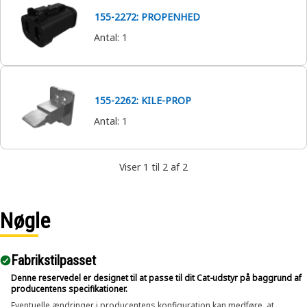
155-2272: PROPENHED
Antal
:
1
155-2262: KILE-PROP
Antal
:
1
Viser 1 til 2 af 2
Nøgle
Fabrikstilpasset
Denne reservedel er designet til at passe til dit Cat-udstyr på baggrund af
producentens specifikationer.
Eventuelle ændringer i producentens konfiguration kan medføre, at