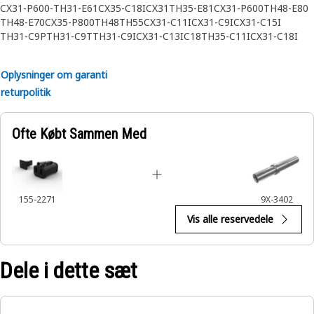
CX31-P600-
TH31-E61
CX35-C18I
CX31
TH35-E81
CX31-P600
TH48-E80
TH48-E70
CX35-P800
TH48
TH55
CX31-C11I
CX31-C9I
CX31-C15I
TH31-C9P
TH31-C9T
TH31-C9I
CX31-C13I
C18
TH35-C11I
CX31-C18I
TH35-C13T
TH35-C13I
TH35-C15T
TH35-C15I
Oplysninger om garanti
returpolitik
Ofte Købt Sammen Med
155-2271
9X-3402
Vis alle reservedele
Dele i dette sæt