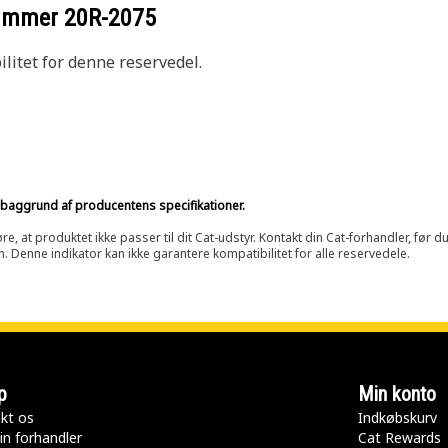
nummer
20R-2075
litet for denne reservedel.
på baggrund af producentens specifikationer.
at produktet ikke passer til dit Cat-udstyr. Kontakt din Cat-forhandler, før du k
n. Denne indikator kan ikke garantere kompatibilitet for alle reservedele.
p
Min konto
kt os
Indkøbskurv
in forhandler
Cat Rewards