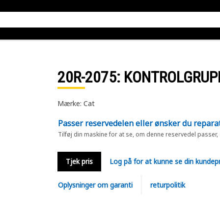
20R-2075
: KONTROLGRUP
Mærke: Cat
Passer reservedelen eller ønsker du repara
Tilføj din maskine for at se, om denne reservedel passer,
Tjek pris
Log på for at kunne se din kundepr
Oplysninger om garanti
returpolitik