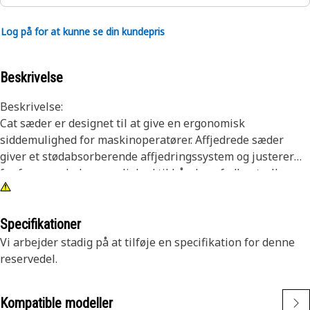
Log på for at kunne se din kundepris
Beskrivelse
Beskrivelse:
Cat sæder er designet til at give en ergonomisk
siddemulighed for maskinoperatører. Affjedrede sæder
giver et stødabsorberende affjedringssystem og justerer
for førerens bekvemmelighed til hånd- og fodkontroller.
Sættene gør det nemt at foretage service, reparation eller
udskiftning af affjedrede sædesystemer i marken. Kvalitet,
du forventer til dit maskine.
Specifikationer
Vi arbejder stadig på at tilføje en specifikation for denne
Egenskaber:
reservedel.
Sættet inkluderer rullestift, remskive, holdering, sætskrue
og fjeder
Kompatible modeller
Anvendelse: