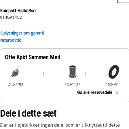
Bruges til at reparere eller udskifte remskiven for
Kompakt HjullæSser
luftaffjedringens støddæmper på robuste Cat-
914G
914G2
sædeaffjedringssystemer. Se brugermanualen, eller
kontakt den lokale Cat-forhandler for at få flere
oplysninger.
Oplysninger om garanti
returpolitik
Ofte Købt Sammen Med
212-7783
163-1137
192-7811
Vis alle reservedele
Dele i dette sæt
Der er i øjeblikket ingen dele, som er tilknyttet til dette