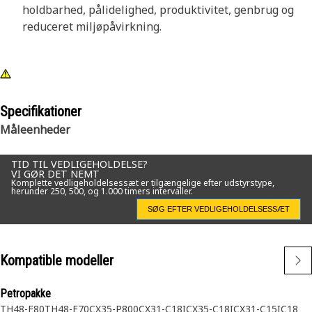
holdbarhed, pålidelighed, produktivitet, genbrug og
reduceret miljøpåvirkning.
Specifikationer
Måleenheder
TID TIL VEDLIGEHOLDELSE?
VI GØR DET NEMT
Komplette vedligeholdelsessæt er tilgængelige efter udstyrstype,
herunder 250, 500, og 1.000 timers intervaller.
SØG EFTER VEDLIGEHOLDELSESSÆT
Kompatible modeller
Petropakke
TH48-E80
TH48-E70
CX35-P800
CX31-C18I
CX35-C18I
CX31-C15I
C18