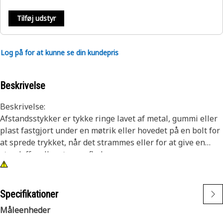
Tilføj udstyr
Log på for at kunne se din kundepris
Beskrivelse
Beskrivelse:
Afstandsstykker er tykke ringe lavet af metal, gummi eller
plast fastgjort under en møtrik eller hovedet på en bolt for
at sprede trykket, når det strammes eller for at give en
standoff mellem to overflader.
Egenskaber:
• Materiale: Plast
Specifikationer
• Udvendig diameter: 12,7 mm (0,5 in)
Måleenheder
• Indvendig diameter: 6,5 mm (0,25 in)