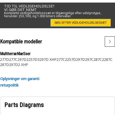
• Længde: 12 mm (0,47 in)
TID TIL VEDLIGEHOLDELSE?
• Farve: Sort
VI GØR DET NEMT
Komplette vedligeholdelsessæt er tilgængelige efter udstyrstype,
herunder 250, 500, og 1.000 timers intervaller.
Anvendelse:
SØG EFTER VEDLIGEHOLDELSESSÆT
Se brugervejledningen, eller kontakt din lokale Cat-
forhandler for at få flere oplysninger.
Kompatible modeller
MultiterræNlæSser
277D
277C
297D2
257D3
297D XHP
277C2
257D
297D
297C
287C2
287C
287D
297D2 XHP
Oplysninger om garanti
returpolitik
Parts Diagrams