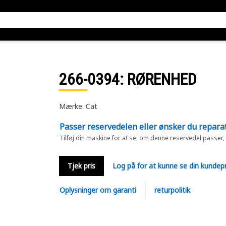
266-0394
: RØRENHED
Mærke: Cat
Passer reservedelen eller ønsker du repara
Tilføj din maskine for at se, om denne reservedel passer,
Tjek pris
Log på for at kunne se din kundepr
Oplysninger om garanti
returpolitik