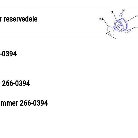
r reservedele
-0394
r
266-0394
nummer
266-0394