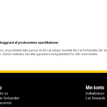
på baggrund af producentens specifikationer.
at produktet ikke passer til dit Cat-udstyr. Kontakt din Cat-forhandler, før du k
n. Denne indikator kan ikke garantere kompatibilitet for alle reservedele.
p
Min konto
kt os
Indkøbskurv
in forhandler
Cat Rewards
ecenter