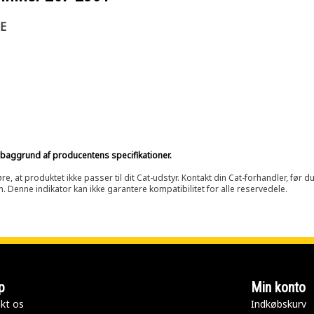
E
på baggrund af producentens specifikationer.
at produktet ikke passer til dit Cat-udstyr. Kontakt din Cat-forhandler, før du k
n. Denne indikator kan ikke garantere kompatibilitet for alle reservedele.
p
Min konto
kt os
Indkøbskurv