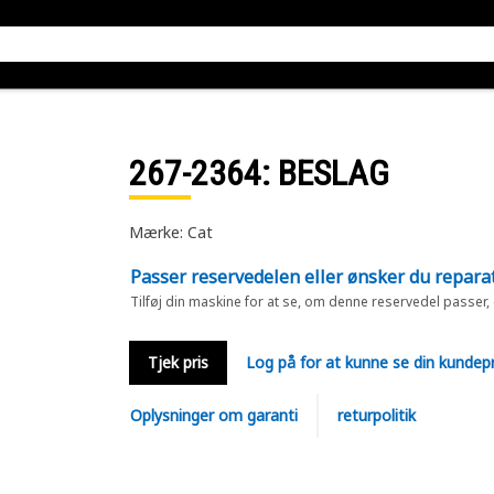
267-2364
: BESLAG
Mærke: Cat
Passer reservedelen eller ønsker du repara
Tilføj din maskine for at se, om denne reservedel passer,
Tjek pris
Log på for at kunne se din kundepr
Oplysninger om garanti
returpolitik