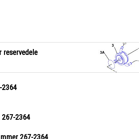
r reservedele
-2364
r
267-2364
nummer
267-2364