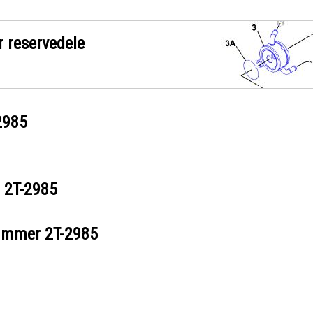
r reservedele
2985
r
2T-2985
nummer
2T-2985