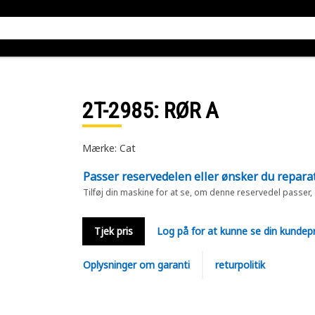
2T-2985
: RØR A
Mærke: Cat
Passer reservedelen eller ønsker du repara
Tilføj din maskine for at se, om denne reservedel passer,
Tjek pris
Log på for at kunne se din kundepr
Oplysninger om garanti
returpolitik