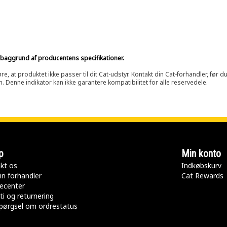
på baggrund af producentens specifikationer.
at produktet ikke passer til dit Cat-udstyr. Kontakt din Cat-forhandler, før du k
n. Denne indikator kan ikke garantere kompatibilitet for alle reservedele.
p
Min konto
kt os
Indkøbskurv
in forhandler
Cat Rewards
ecenter
ti og returnering
pørgsel om ordrestatus