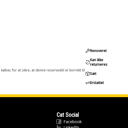
Renoveret
Kan ikke
returneres
øber, for at sikre, at denne reservedel er korrekt til
Sæt
Erstattet
Cat Social
Facebook
LinkedIn