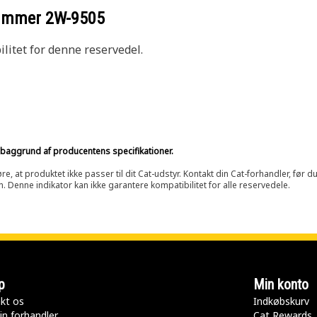
nummer
2W-9505
litet for denne reservedel.
på baggrund af producentens specifikationer.
at produktet ikke passer til dit Cat-udstyr. Kontakt din Cat-forhandler, før du k
n. Denne indikator kan ikke garantere kompatibilitet for alle reservedele.
p
Min konto
kt os
Indkøbskurv
in forhandler
Cat Rewards