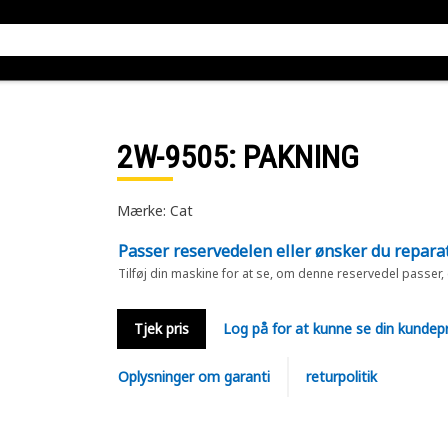
2W-9505
: PAKNING
Mærke: Cat
Passer reservedelen eller ønsker du repara
Tilføj din maskine for at se, om denne reservedel passer,
Tjek pris
Log på for at kunne se din kundepr
Oplysninger om garanti
returpolitik