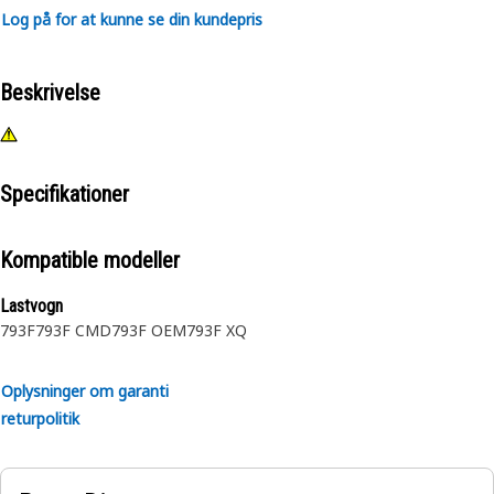
Log på for at kunne se din kundepris
Beskrivelse
Specifikationer
Kompatible modeller
Lastvogn
793F
793F CMD
793F OEM
793F XQ
Oplysninger om garanti
returpolitik