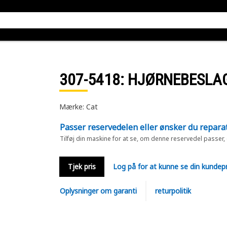
307-5418
: HJØRNEBESLAG
Mærke: Cat
Passer reservedelen eller ønsker du repara
Tilføj din maskine for at se, om denne reservedel passer,
Tjek pris
Log på for at kunne se din kundepr
Oplysninger om garanti
returpolitik