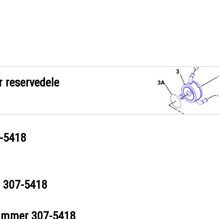
r reservedele
-5418
r
307-5418
nummer
307-5418