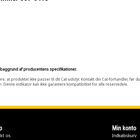
på baggrund af producentens specifikationer.
at produktet ikke passer til dit Cat-udstyr. Kontakt din Cat-forhandler, før du k
n. Denne indikator kan ikke garantere kompatibilitet for alle reservedele.
p
Min konto
kt os
Indkøbskurv