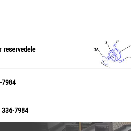
r reservedele
-7984
r
336-7984