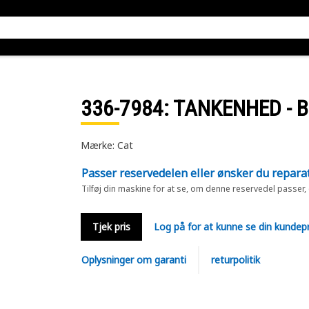
336-7984
: TANKENHED - 
Mærke: Cat
Passer reservedelen eller ønsker du repara
Tilføj din maskine for at se, om denne reservedel passer,
Tjek pris
Log på for at kunne se din kundepr
Oplysninger om garanti
returpolitik