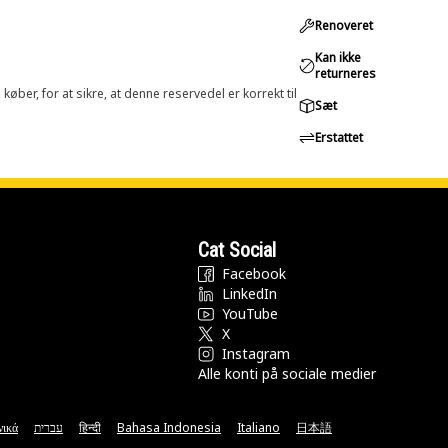
Renoveret
Kan ikke
returneres
øber, for at sikre, at denne reservedel er korrekt til
Sæt
Erstattet
Cat Social
Facebook
LinkedIn
YouTube
X
Instagram
Alle konti på sociale medier
νικά
עברית
हिन्दी
Bahasa Indonesia
Italiano
日本語