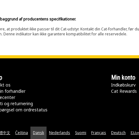
på baggrund af producentens specifikationer.
at produktet ikke passer til dit Cat-udstyr. Kontakt din Cat-forhandler, før du k
n. Denne indikator kan ikke garantere kompatibilitet for alle reservedele.
p
Min konto
kt os
Indkøbskurv
in forhandler
Cat Rewards
ecenter
ti og returnering
pørgsel om ordrestatus
體中文
Čeština
Dansk
Nederlands
Suomi
Français
Deutsch
Ελλη