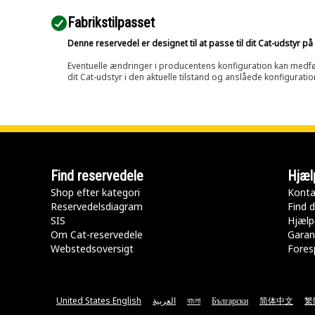
Fabrikstilpasset
Denne reservedel er designet til at passe til dit Cat-udstyr 
Eventuelle ændringer i producentens konfiguration kan medføre, 
dit Cat-udstyr i den aktuelle tilstand og anslåede konfiguratio
Find reservedele
Hjæl
Shop efter kategori
Konta
Reservedelsdiagram
Find d
SIS
Hjælp
Om Cat-reservedele
Garan
Webstedsoversigt
Fores
United States English
العربية
বাংলা
Български
简体中文
繁