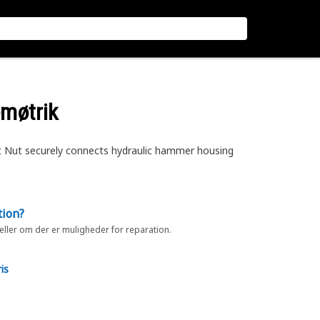
møtrik
t Nut securely connects hydraulic hammer housing
tion?
 eller om der er muligheder for reparation.
is