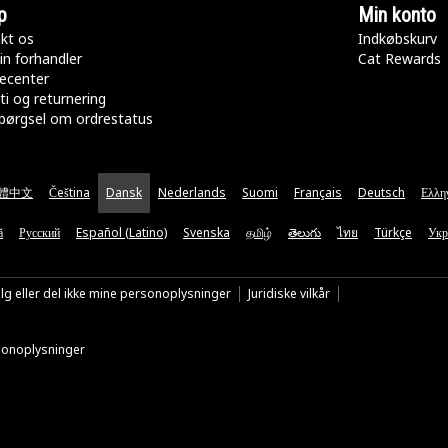
p
Min konto
kt os
Indkøbskurv
in forhandler
Cat Rewards
ecenter
ti og returnering
pørgsel om ordrestatus
體中文
Čeština
Dansk
Nederlands
Suomi
Français
Deutsch
Ελλη
ă
Русский
Español (Latino)
Svenska
தமிழ்
తెలుగు
ไทย
Türkçe
Укр
lg eller del ikke mine personoplysninger
Juridiske vilkår
rsonoplysninger