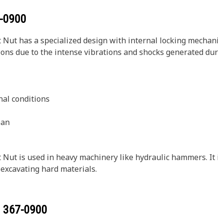
-0900
ut has a specialized design with internal locking mechanism
ions due to the intense vibrations and shocks generated du
nal conditions
pan
ut is used in heavy machinery like hydraulic hammers. It is
excavating hard materials.
r
367-0900