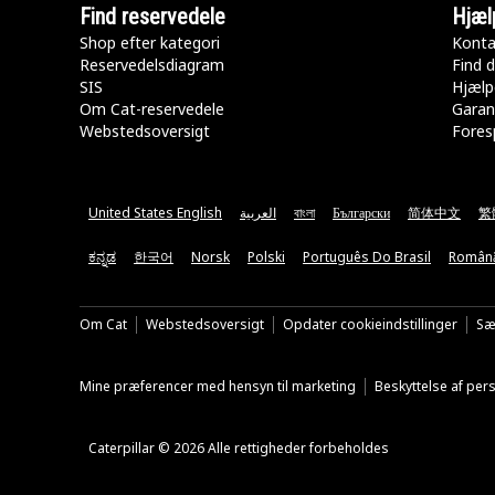
Find reservedele
Hjæl
Shop efter kategori
Konta
Reservedelsdiagram
Find d
SIS
Hjælp
Om Cat-reservedele
Garan
Webstedsoversigt
Fores
United States English
العربية
বাংলা
Български
简体中文
繁
ಕನ್ನಡ
한국어
Norsk
Polski
Português Do Brasil
Român
Om Cat
Webstedsoversigt
Opdater cookieindstillinger
Sæ
Mine præferencer med hensyn til marketing
Beskyttelse af pe
Caterpillar © 2026 Alle rettigheder forbeholdes