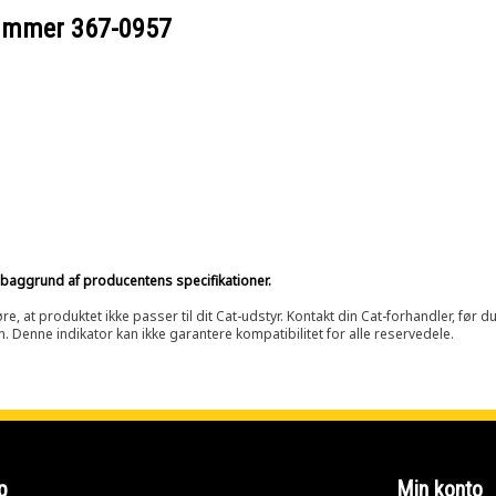
nummer
367-0957
på baggrund af producentens specifikationer.
at produktet ikke passer til dit Cat-udstyr. Kontakt din Cat-forhandler, før du k
n. Denne indikator kan ikke garantere kompatibilitet for alle reservedele.
p
Min konto