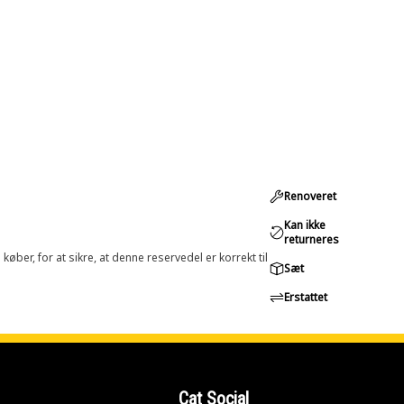
Renoveret
Kan ikke
returneres
øber, for at sikre, at denne reservedel er korrekt til
Sæt
Erstattet
Cat Social