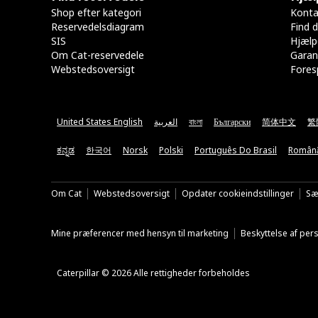
Shop efter kategori
Konta
Reservedelsdiagram
Find d
SIS
Hjælp
Om Cat-reservedele
Garan
Webstedsoversigt
Fores
United States English
العربية
বাংলা
Български
简体中文
繁
ಕನ್ನಡ
한국어
Norsk
Polski
Português Do Brasil
Român
Om Cat
Webstedsoversigt
Opdater cookieindstillinger
Sæ
Mine præferencer med hensyn til marketing
Beskyttelse af pe
Caterpillar © 2026 Alle rettigheder forbeholdes