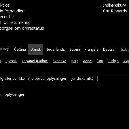
kt os
Indkøbskurv
in forhandler
Cat Rewards
ecenter
ti og returnering
pørgsel om ordrestatus
體中文
Čeština
Dansk
Nederlands
Suomi
Français
Deutsch
Ελλη
ă
Русский
Español (Latino)
Svenska
தமிழ்
తెలుగు
ไทย
Türkçe
Укр
lg eller del ikke mine personoplysninger
Juridiske vilkår
rsonoplysninger