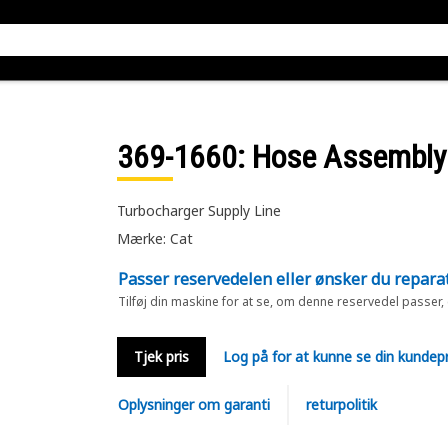
369-1660
: Hose Assembly
Turbocharger Supply Line
Mærke: Cat
Passer reservedelen eller ønsker du repara
Tilføj din maskine for at se, om denne reservedel passer,
Tjek pris
Log på for at kunne se din kundepr
Oplysninger om garanti
returpolitik