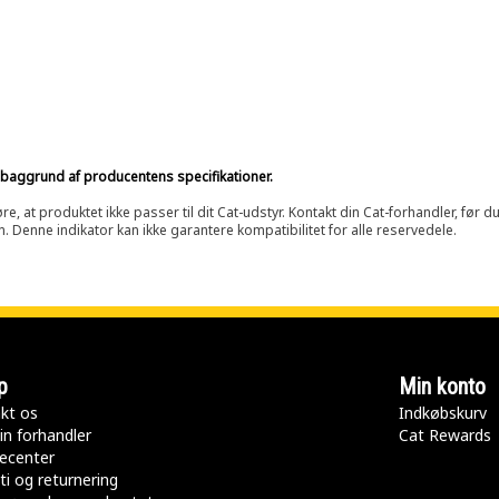
på baggrund af producentens specifikationer.
at produktet ikke passer til dit Cat-udstyr. Kontakt din Cat-forhandler, før du k
n. Denne indikator kan ikke garantere kompatibilitet for alle reservedele.
p
Min konto
kt os
Indkøbskurv
in forhandler
Cat Rewards
ecenter
ti og returnering