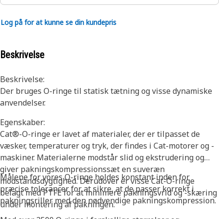
Log på for at kunne se din kundepris
Beskrivelse
Beskrivelse:
Der bruges O-ringe til statisk tætning og visse dynamiske
anvendelser.
Egenskaber:
Cat®-O-ringe er lavet af materialer, der er tilpasset de
væsker, temperaturer og tryk, der findes i Cat-motorer og -
maskiner. Materialerne modstår slid og ekstrudering og
giver pakningskompressionssæt en suveræn
Målene for vores O-ringe holdes konstant inden for
modstandsdygtighed. Derudover er visse Cat-O-ringe
præcise tolerancer for at sikre, at de passer korrekt i
belagt med PTFE for at minimere pakningsvrid og -skæring
pakningsriller med den nødvendige pakningskompression.
under montering af pakningen.