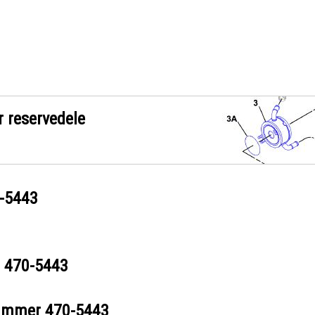
r reservedele
-5443
r
470-5443
nummer
470-5443