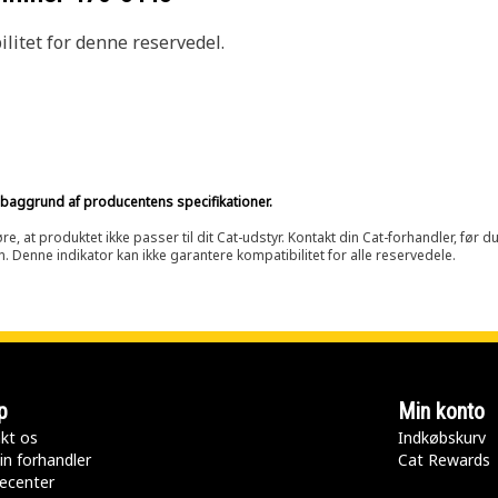
litet for denne reservedel.
på baggrund af producentens specifikationer.
at produktet ikke passer til dit Cat-udstyr. Kontakt din Cat-forhandler, før du k
n. Denne indikator kan ikke garantere kompatibilitet for alle reservedele.
p
Min konto
kt os
Indkøbskurv
in forhandler
Cat Rewards
ecenter