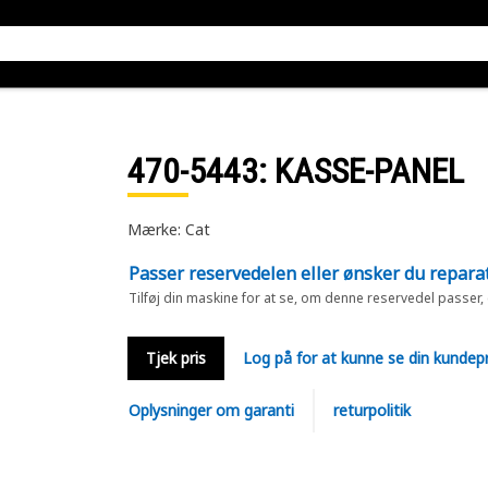
470-5443
: KASSE-PANEL
Mærke: Cat
Passer reservedelen eller ønsker du repara
Tilføj din maskine for at se, om denne reservedel passer,
Tjek pris
Log på for at kunne se din kundepr
Oplysninger om garanti
returpolitik