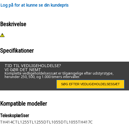
Log på for at kunne se din kundepris
Beskrivelse
Specifikationer
TID TIL VEDLIGEHOLDELSE?
VI GØR DET NEMT
Komplette vedligeholdelsessæt er tilgængelige efter udstyrstype,
herunder 250, 500, og 1.000 timers intervaller.
SØG EFTER VEDLIGEHOLDELSESSÆT
Kompatible modeller
TeleskoplæSser
TH414C
TL1255
TL1255D
TL1055D
TL1055
TH417C