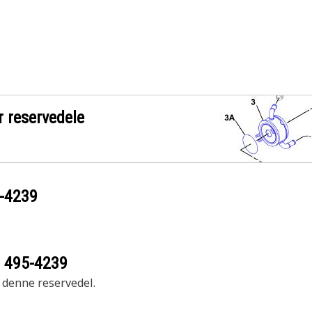
r reservedele
-4239
r
495-4239
r denne reservedel.