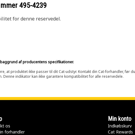
nummer
495-4239
litet for denne reservedel.
på baggrund af producentens specifikationer.
at produktet ikke passer til dit Cat-udstyr. Kontakt din Cat-forhandler, før du k
n. Denne indikator kan ikke garantere kompatibilitet for alle reservedele.
p
Min konto
kt os
Indkøbskurv
in forhandler
Cat Rewards