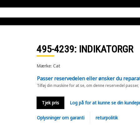
495-4239
: INDIKATORGR
Mærke: Cat
Passer reservedelen eller ønsker du repara
Tilføj din maskine for at se, om denne reservedel passer,
Tjek pris
Log på for at kunne se din kundepr
Oplysninger om garanti
returpolitik