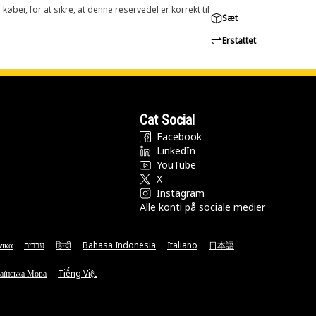
øber, for at sikre, at denne reservedel er korrekt til
Sæt
Erstattet
Cat Social
Facebook
LinkedIn
YouTube
X
Instagram
Alle konti på sociale medier
νικά
עברית
हिन्दी
Bahasa Indonesia
Italiano
日本語
аїнська Мова
Tiếng Việt