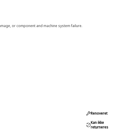
 damage, or component and machine system failure.
Renoveret
Kan ikke
returneres