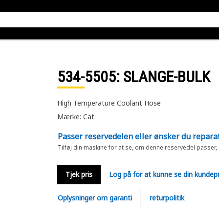
534-5505
: SLANGE-BULK
High Temperature Coolant Hose
Mærke: Cat
Passer reservedelen eller ønsker du repara
Tilføj din maskine for at se, om denne reservedel passer,
Tjek pris
Log på for at kunne se din kundepr
Oplysninger om garanti
returpolitik