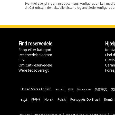
Eventuelle ændringer i producentens konfiguration kan medføre, 
dit Cat-udstyr i den aktuelle tilstand og anslåede konfiguratio
Find reservedele
Hjæl
Shop efter kategori
Konta
Reservedelsdiagram
Find d
SIS
Hjælp
Om Cat-reservedele
Garan
Webstedsoversigt
Fores
United States English
العربية
বাংলা
Български
简体中文
繁
ಕನ್ನಡ
한국어
Norsk
Polski
Português Do Brasil
Român