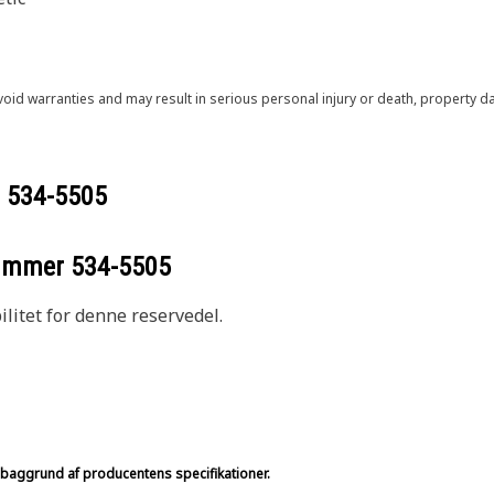
void warranties and may result in serious personal injury or death, property
r
534-5505
nummer
534-5505
litet for denne reservedel.
på baggrund af producentens specifikationer.