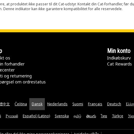
at produktet ikke passer til dit Cat-udstyr. Kontakt din Cat-forhandler, før du k
n. Denne indikator kan ikke garantere kompatibilitet for alle reservedele.
p
Min konto
kt os
Indkøbskurv
in forhandler
Cat Rewards
ecenter
ti og returnering
pørgsel om ordrestatus
體中文
Čeština
Dansk
Nederlands
Suomi
Français
Deutsch
Ελλη
ă
Русский
Español (Latino)
Svenska
தமிழ்
తెలుగు
ไทย
Türkçe
Укр