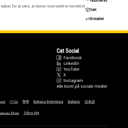
returneres
øber, for at sikre, at denne reservedel er korrekt til
Sæt
Erstattet
Cat Social
Facebook
LinkedIn
YouTube
X
Instagram
Alle konti på sociale medier
νικά
עברית
हिन्दी
Bahasa Indonesia
Italiano
日本語
аїнська Мова
Tiếng Việt