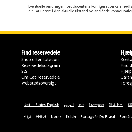
Eventuelle ændringer i producentens konfiguration kan medføre, 
dit Cat-udstyr i den aktuelle tilstand og anslåede konfiguratio
Find reservedele
Hjæl
Shop efter kategori
Konta
Reservedelsdiagram
Find d
SIS
Hjælp
Om Cat-reservedele
Garan
Webstedsoversigt
Fores
United States English
العربية
বাংলা
Български
简体中文
繁
ಕನ್ನಡ
한국어
Norsk
Polski
Português Do Brasil
Român