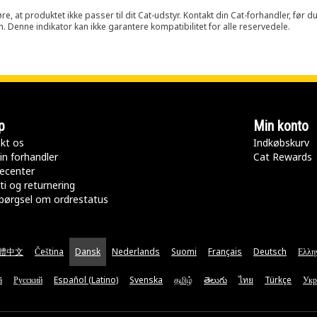
at produktet ikke passer til dit Cat-udstyr. Kontakt din Cat-forhandler, før du k
n. Denne indikator kan ikke garantere kompatibilitet for alle reservedele.
p
Min konto
kt os
Indkøbskurv
in forhandler
Cat Rewards
ecenter
ti og returnering
pørgsel om ordrestatus
體中文
Čeština
Dansk
Nederlands
Suomi
Français
Deutsch
Ελλη
ă
Русский
Español (Latino)
Svenska
தமிழ்
తెలుగు
ไทย
Türkçe
Укр