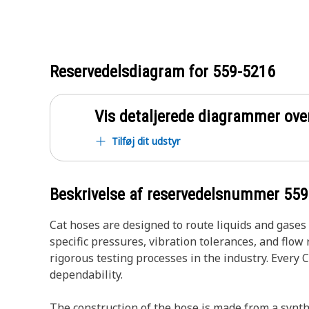
Reservedelsdiagram for
559-5216
Vis detaljerede diagrammer ove
Tilføj dit udstyr
Beskrivelse af reservedelsnummer
559
Cat hoses are designed to route liquids and gase
specific pressures, vibration tolerances, and flo
rigorous testing processes in the industry. Every 
dependability.
The construction of the hose is made from a synthet