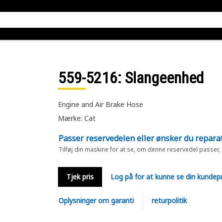
559-5216
: Slangeenhed
Engine and Air Brake Hose
Mærke: Cat
Passer reservedelen eller ønsker du repara
Tilføj din maskine for at se, om denne reservedel passer,
Tjek pris
Log på for at kunne se din kundepr
Oplysninger om garanti
returpolitik