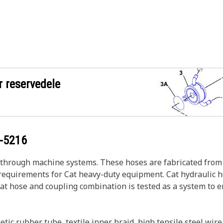
r reservedele
-5216
s through machine systems. These hoses are fabricated from 
w requirements for Cat heavy-duty equipment. Cat hydraulic 
Cat hose and coupling combination is tested as a system to 
ic rubber tube, textile inner braid, high tensile steel wire 