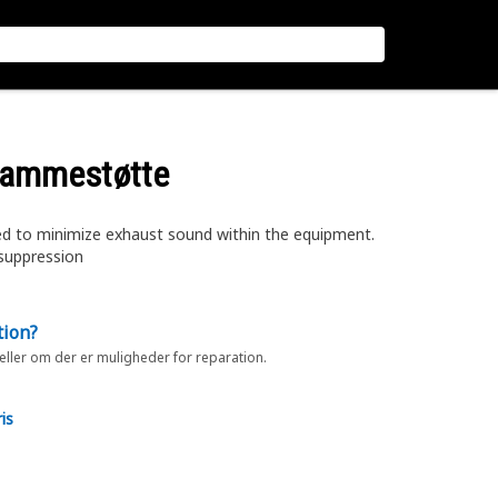
rammestøtte
d to minimize exhaust sound within the equipment.
 suppression
tion?
 eller om der er muligheder for reparation.
is