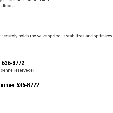
ditions.
curely holds the valve spring, it stabilizes and optimizes 
r
636-8772
r denne reservedel.
nummer
636-8772