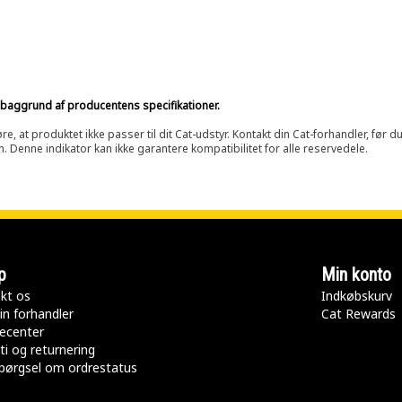
på baggrund af producentens specifikationer.
at produktet ikke passer til dit Cat-udstyr. Kontakt din Cat-forhandler, før du k
n. Denne indikator kan ikke garantere kompatibilitet for alle reservedele.
p
Min konto
kt os
Indkøbskurv
in forhandler
Cat Rewards
ecenter
ti og returnering
pørgsel om ordrestatus