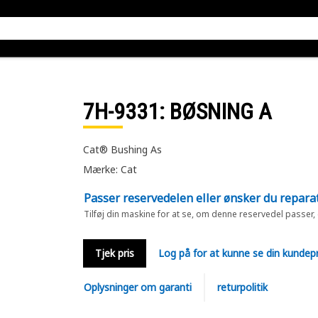
7H-9331
: BØSNING A
Cat® Bushing As
Mærke: Cat
Passer reservedelen eller ønsker du repara
Tilføj din maskine for at se, om denne reservedel passer,
Tjek pris
Log på for at kunne se din kundepr
Oplysninger om garanti
returpolitik