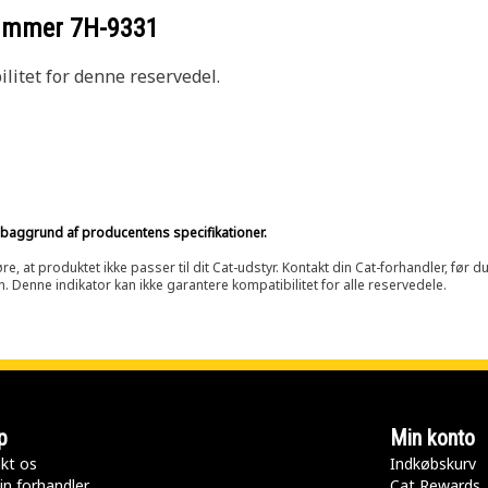
nummer
7H-9331
litet for denne reservedel.
på baggrund af producentens specifikationer.
at produktet ikke passer til dit Cat-udstyr. Kontakt din Cat-forhandler, før du k
n. Denne indikator kan ikke garantere kompatibilitet for alle reservedele.
p
Min konto
kt os
Indkøbskurv
in forhandler
Cat Rewards