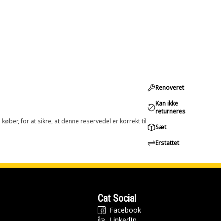
Renoveret
Kan ikke
returneres
øber, for at sikre, at denne reservedel er korrekt til
Sæt
Erstattet
Cat Social
Facebook
LinkedIn