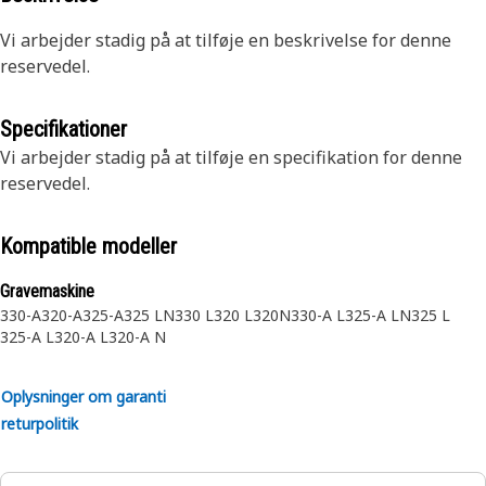
Vi arbejder stadig på at tilføje en beskrivelse for denne
reservedel.
Specifikationer
Vi arbejder stadig på at tilføje en specifikation for denne
reservedel.
Kompatible modeller
Gravemaskine
330-A
320-A
325-A
325 LN
330 L
320 L
320N
330-A L
325-A LN
325 L
325-A L
320-A L
320-A N
Oplysninger om garanti
returpolitik