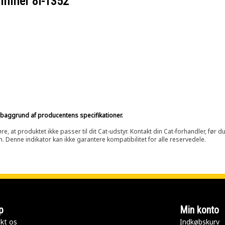
nummer
8I-1352
på baggrund af producentens specifikationer.
at produktet ikke passer til dit Cat-udstyr. Kontakt din Cat-forhandler, før du k
n. Denne indikator kan ikke garantere kompatibilitet for alle reservedele.
p
Min konto
kt os
Indkøbskurv