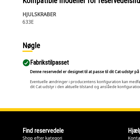
Kompatible modeller for reservedels
HJULSKRABER
633E
Nøgle
Fabrikstilpasset
Denne reservedel er designet til at passe til dit Cat-udstyr 
Eventuelle ændringer i producentens konfiguration kan medføre, 
dit Cat-udstyr i den aktuelle tilstand og anslåede konfiguratio
Find reservedele
Hjæl
Shop efter kategori
Konta