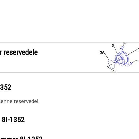
r reservedele
1352
 denne reservedel.
r
8I-1352