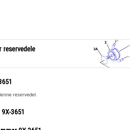
r reservedele
3651
 denne reservedel.
r
9X-3651