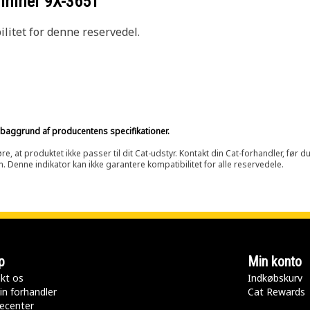
nummer
9X-3651
litet for denne reservedel.
på baggrund af producentens specifikationer.
at produktet ikke passer til dit Cat-udstyr. Kontakt din Cat-forhandler, før du k
n. Denne indikator kan ikke garantere kompatibilitet for alle reservedele.
p
Min konto
kt os
Indkøbskurv
in forhandler
Cat Rewards
ecenter