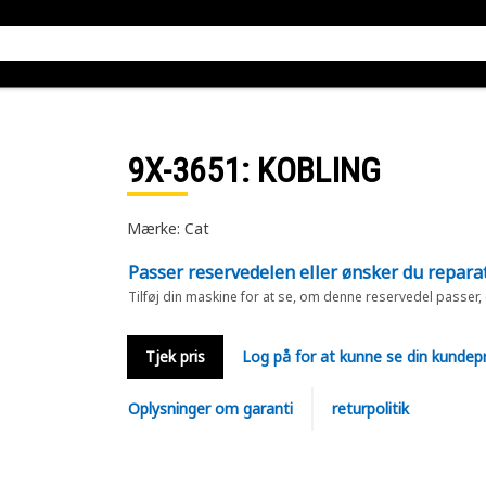
9X-3651
: KOBLING
Mærke: Cat
Passer reservedelen eller ønsker du repara
Tilføj din maskine for at se, om denne reservedel passer,
Tjek pris
Log på for at kunne se din kundepr
Oplysninger om garanti
returpolitik